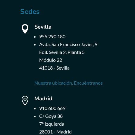
Sedes
Sevilla

955 290 180
Avda. San Francisco Javier, 9
Edif. Sevilla 2, Planta 5
Módulo 22
41018 - Sevilla
Nuestra ubicación. Encuéntranos
Madrid

910 600 669
C/ Goya 38
7º Izquierda
28001 - Madrid