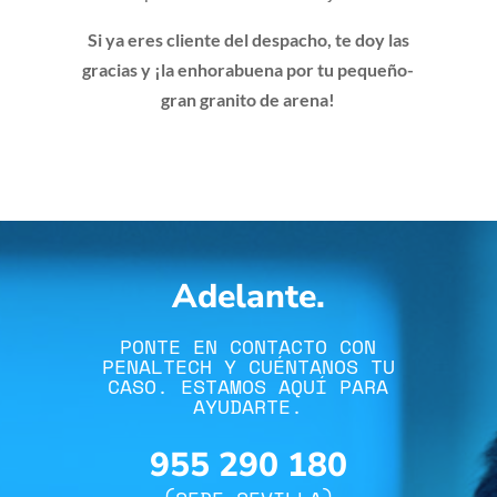
Si ya eres cliente del despacho, te doy las
gracias y ¡la enhorabuena por tu pequeño-
gran granito de arena!
Adelante.
PONTE EN CONTACTO CON
PENALTECH Y CUÉNTANOS TU
CASO. ESTAMOS AQUÍ PARA
AYUDARTE.
955 290 180