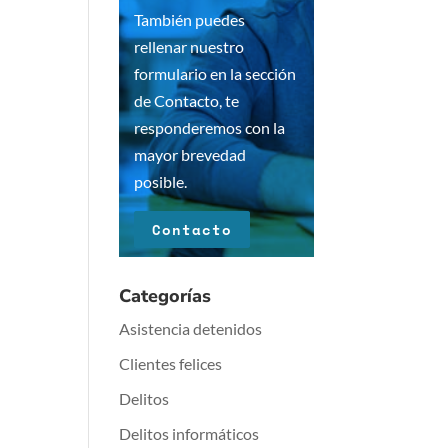
También puedes
rellenar nuestro
formulario en la sección
de Contacto, te
responderemos con la
mayor brevedad
posible.
Contacto
Categorías
Asistencia detenidos
Clientes felices
Delitos
Delitos informáticos