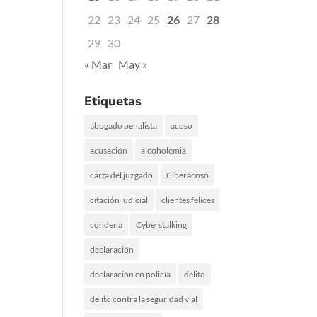
22
23
24
25
26
27
28
29
30
« Mar
May »
Etiquetas
abogado penalista
acoso
acusación
alcoholemia
carta del juzgado
Ciberacoso
citación judicial
clientes felices
condena
Cyberstalking
declaración
declaración en policía
delito
delito contra la seguridad vial