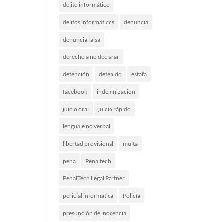
delito informático
delitos informáticos
denuncia
denuncia falsa
derecho a no declarar
detención
detenido
estafa
facebook
indemnización
juicio oral
juicio rápido
lenguaje no verbal
libertad provisional
multa
pena
Penaltech
PenalTech Legal Partner
pericial informática
Policía
presunción de inocencia