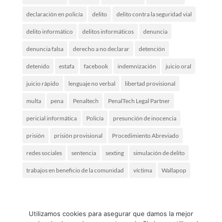
declaración en policía
delito
delito contra la seguridad vial
delito informático
delitos informáticos
denuncia
denuncia falsa
derecho a no declarar
detención
detenido
estafa
facebook
indemnización
juicio oral
juicio rápido
lenguaje no verbal
libertad provisional
multa
pena
Penaltech
PenalTech Legal Partner
pericial informática
Policía
presunción de inocencia
prisión
prisión provisional
Procedimiento Abreviado
redes sociales
sentencia
sexting
simulación de delito
trabajos en beneficio de la comunidad
víctima
Wallapop
Utilizamos cookies para asegurar que damos la mejor