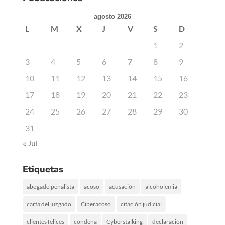
agosto 2026
L
M
X
J
V
S
D
1
2
3
4
5
6
7
8
9
10
11
12
13
14
15
16
17
18
19
20
21
22
23
24
25
26
27
28
29
30
31
« Jul
Etiquetas
abogado penalista
acoso
acusación
alcoholemia
carta del juzgado
Ciberacoso
citación judicial
clientes felices
condena
Cyberstalking
declaración