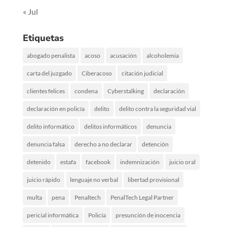
« Jul
Etiquetas
abogado penalista
acoso
acusación
alcoholemia
carta del juzgado
Ciberacoso
citación judicial
clientes felices
condena
Cyberstalking
declaración
declaración en policía
delito
delito contra la seguridad vial
delito informático
delitos informáticos
denuncia
denuncia falsa
derecho a no declarar
detención
detenido
estafa
facebook
indemnización
juicio oral
juicio rápido
lenguaje no verbal
libertad provisional
multa
pena
Penaltech
PenalTech Legal Partner
pericial informática
Policía
presunción de inocencia