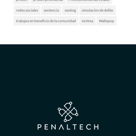
redes sociales
sentencia
sexting
simulación de delito
trabajos en beneficio de la comunidad
víctima
Wallapop