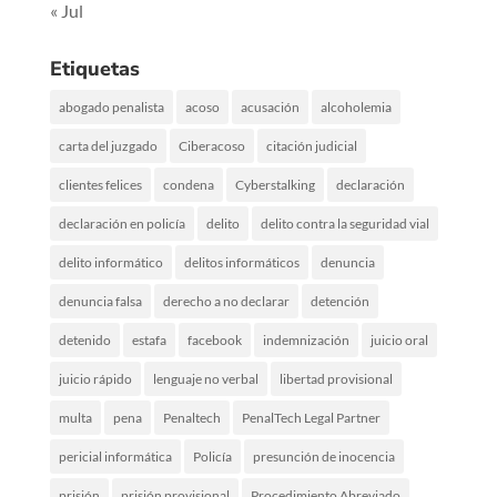
« Jul
Etiquetas
abogado penalista
acoso
acusación
alcoholemia
carta del juzgado
Ciberacoso
citación judicial
clientes felices
condena
Cyberstalking
declaración
declaración en policía
delito
delito contra la seguridad vial
delito informático
delitos informáticos
denuncia
denuncia falsa
derecho a no declarar
detención
detenido
estafa
facebook
indemnización
juicio oral
juicio rápido
lenguaje no verbal
libertad provisional
multa
pena
Penaltech
PenalTech Legal Partner
pericial informática
Policía
presunción de inocencia
prisión
prisión provisional
Procedimiento Abreviado