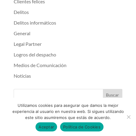
Clientes felices
Delitos
Delitos informáticos
General
Legal Partner
Logros del despacho
Medios de Comunicación
Noticias
Utilizamos cookies para asegurar que damos la mejor
experiencia al usuario en nuestra web. Si sigues utilizando
Publicaciones
este sitio asumiremos que estás de acuerdo.
agosto 2026
Aceptar
Política de Cookies
L
M
X
J
V
S
D