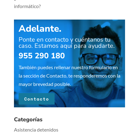
informático?
Adelante.
Ponte en contacto y cuéntanos tu
caso. Estamos aquí para ayudarte.
955 290 180
También puedes rellenar nuestro formulario en
la sección de Contacto, te responderemos con la
mayor brevedad posible.
Contacto
Categorías
Asistencia detenidos