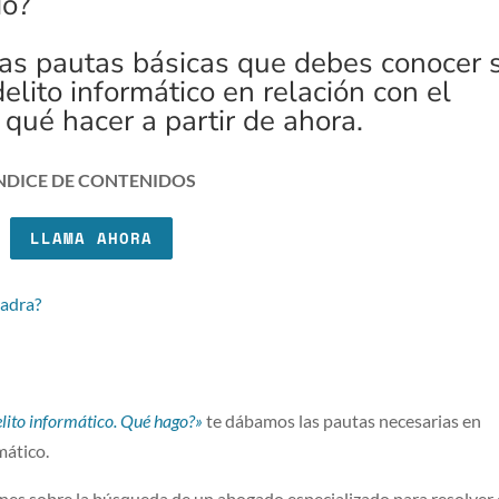
do?
las pautas básicas que debes conocer s
delito informático en relación con el
 qué hacer a partir de ahora.
NDICE DE CONTENIDOS
LLAMA AHORA
uadra?
elito informático. Qué hago?»
te dábamos las pautas necesarias en
rmático.
es sobre la búsqueda de un abogado especializado para resolver 