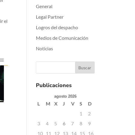
General
Legal Partner
r el
Logros del despacho
Medios de Comunicación
Noticias
Publicaciones
agosto 2026
L
M
X
J
V
S
D
1
2
3
4
5
6
7
8
9
10
11
12
13
14
15
16