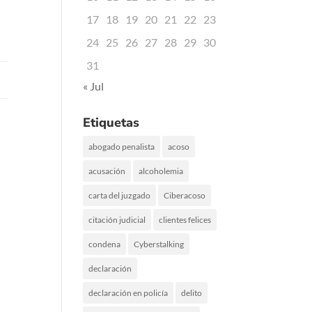
17
18
19
20
21
22
23
24
25
26
27
28
29
30
31
« Jul
Etiquetas
abogado penalista
acoso
acusación
alcoholemia
carta del juzgado
Ciberacoso
citación judicial
clientes felices
condena
Cyberstalking
declaración
declaración en policía
delito