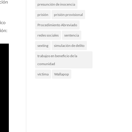
ción
presunción de inocencia
prisión
prisión provisional
ico
Procedimiento Abreviado
ión:
redes sociales
sentencia
sexting
simulación de delito
trabajos en beneficio de la
comunidad
víctima
Wallapop