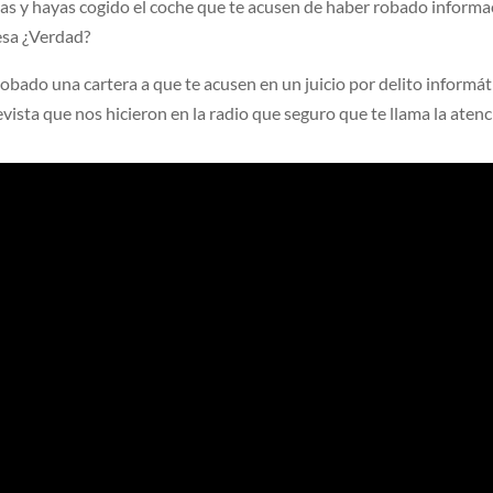
s y hayas cogido el coche que te acusen de haber robado informa
esa ¿Verdad?
bado una cartera a que te acusen en un juicio por delito informát
vista que nos hicieron en la radio que seguro que te llama la atenc