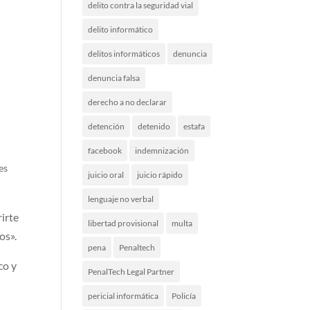
delito contra la seguridad vial
delito informático
delitos informáticos
denuncia
denuncia falsa
derecho a no declarar
detención
detenido
estafa
facebook
indemnización
es
juicio oral
juicio rápido
lenguaje no verbal
irte
libertad provisional
multa
os».
pena
Penaltech
co y
PenalTech Legal Partner
pericial informática
Policía