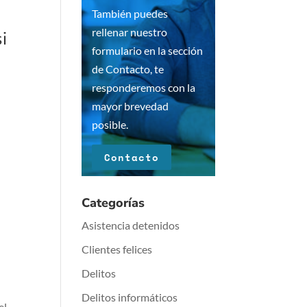
También puedes
rellenar nuestro
i
formulario en la sección
de Contacto, te
responderemos con la
mayor brevedad
posible.
Contacto
Categorías
Asistencia detenidos
Clientes felices
Delitos
Delitos informáticos
el