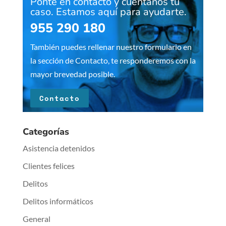
Ponte en contacto y cuéntanos tu
caso. Estamos aquí para ayudarte.
955 290 180
También puedes rellenar nuestro formulario en
la sección de Contacto, te responderemos con la
mayor brevedad posible.
Contacto
Categorías
Asistencia detenidos
Clientes felices
Delitos
Delitos informáticos
General