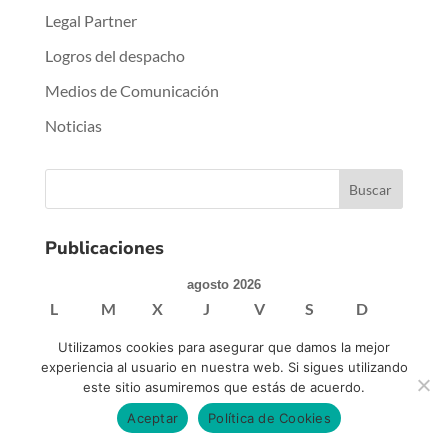
Legal Partner
Logros del despacho
Medios de Comunicación
Noticias
Publicaciones
agosto 2026
L
M
X
J
V
S
D
1
2
Utilizamos cookies para asegurar que damos la mejor
experiencia al usuario en nuestra web. Si sigues utilizando
3
4
5
6
7
8
9
este sitio asumiremos que estás de acuerdo.
10
11
12
13
14
15
16
Aceptar
Política de Cookies
17
18
19
20
21
22
23