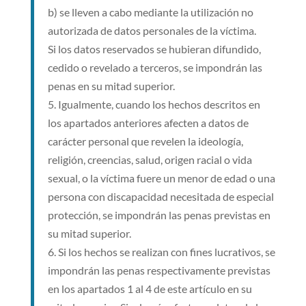
b) se lleven a cabo mediante la utilización no
autorizada de datos personales de la víctima.
Si los datos reservados se hubieran difundido,
cedido o revelado a terceros, se impondrán las
penas en su mitad superior.
5. Igualmente, cuando los hechos descritos en
los apartados anteriores afecten a datos de
carácter personal que revelen la ideología,
religión, creencias, salud, origen racial o vida
sexual, o la víctima fuere un menor de edad o una
persona con discapacidad necesitada de especial
protección, se impondrán las penas previstas en
su mitad superior.
6. Si los hechos se realizan con fines lucrativos, se
impondrán las penas respectivamente previstas
en los apartados 1 al 4 de este artículo en su