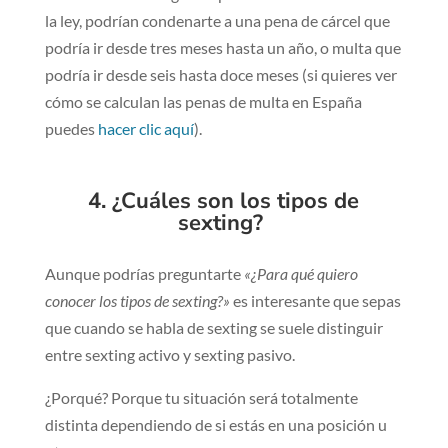
la ley, podrían condenarte a una pena de cárcel que
podría ir desde tres meses hasta un año, o multa que
podría ir desde seis hasta doce meses (si quieres ver
cómo se calculan las penas de multa en España
puedes
hacer clic aquí
).
4. ¿Cuáles son los tipos de
sexting?
Aunque podrías preguntarte
«¿Para qué quiero
conocer los tipos de sexting?»
es interesante que sepas
que cuando se habla de sexting se suele distinguir
entre sexting activo y sexting pasivo.
¿Porqué? Porque tu situación será totalmente
distinta dependiendo de si estás en una posición u