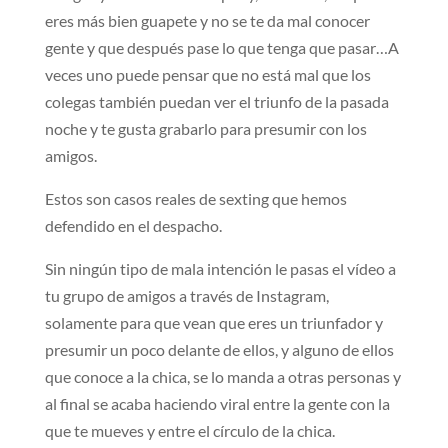
eres más bien guapete y no se te da mal conocer
gente y que después pase lo que tenga que pasar…A
veces uno puede pensar que no está mal que los
colegas también puedan ver el triunfo de la pasada
noche y te gusta grabarlo para presumir con los
amigos.
Estos son casos reales de sexting que hemos
defendido en el despacho.
Sin ningún tipo de mala intención le pasas el vídeo a
tu grupo de amigos a través de Instagram,
solamente para que vean que eres un triunfador y
presumir un poco delante de ellos, y alguno de ellos
que conoce a la chica, se lo manda a otras personas y
al final se acaba haciendo viral entre la gente con la
que te mueves y entre el círculo de la chica.