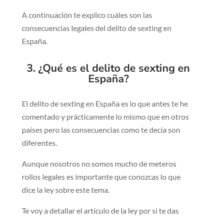
A continuación te explico cuáles son las
consecuencias legales del delito de sexting en
España.
3. ¿Qué es el delito de sexting en
España?
El delito de sexting en España es lo que antes te he
comentado y prácticamente lo mismo que en otros
países pero las consecuencias como te decía son
diferentes.
Aunque nosotros no somos mucho de meteros
rollos legales es importante que conozcas lo que
dice la ley sobre este tema.
Te voy a detallar el artículo de la ley por si te das