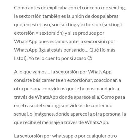
Como antes de explicaba con el concepto de sexting,
la sextorsión también es la unión de dos palabras
que, en este caso, son sexting y extorsión (sexting +
extorsión = sextorsión) y si se produce por
WhatsApp pues estamos ante la sextorsión por
WhatsApp (igual estás pensando… Qué tío más
listo!). Yo te lo cuento por si acaso 😉
A lo que vamos… la sextorsión por WhatsApp
consiste básicamente en extorsionar, coaccionar, a
otra persona con vídeos que le hemos mandado a
través de WhatsApp donde aparece ella. Como pasa
en el caso del sexting, son vídeos de contenido
sexual, o imágenes, donde aparece la otra persona, la
que recibe el mensaje a través de WhatsApp.
La sextorsión por whatsapp o por cualquier otro