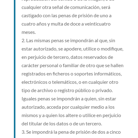
cualquier otra señal de comunicación, será
castigado con las penas de prisión de uno a
cuatro años y multa de doce a veinticuatro
meses.
2. Las mismas penas se impondrán al que, sin
estar autorizado, se apodere, utilice o modifique,
en perjuicio de tercero, datos reservados de
carácter personal o familiar de otro que se hallen
registrados en ficheros o soportes informáticos,
electrónicos o telemáticos, o en cualquier otro
tipo de archivo o registro público o privado.
Iguales penas se impondrán a quien, sin estar
autorizado, acceda por cualquier medio a los
mismos y a quien los altere o utilice en perjuicio
del titular de los datos o de un tercero.
3. Se impondrá la pena de prisión de dos a cinco