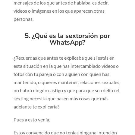
mensajes de los que antes de hablaba, es decir,
vídeos o imágenes en los que aparecen otras
personas.
5. ¿Qué es la sextorsión por
WhatsApp?
¿Recuerdas que antes te explicaba que si estás en
esta situación en la que has intercambiado vídeos o
fotos con tu pareja o con alguien con quien has
mantenido, o quieres mantener, relaciones sexuales,
no habrá ningún castigo y que para que sea delito el
sexting necesita que pasen más cosas que más
adelante te explicaría?
Pues a esto venía.
Estoy convencido que no tenías ninguna intención