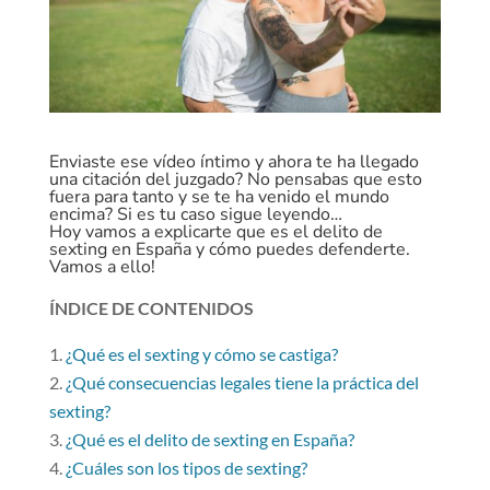
Enviaste ese vídeo íntimo y ahora te ha llegado
una citación del juzgado? No pensabas que esto
fuera para tanto y se te ha venido el mundo
encima? Si es tu caso sigue leyendo…
Hoy vamos a explicarte que es el delito de
sexting en España y cómo puedes defenderte.
Vamos a ello!
ÍNDICE DE CONTENIDOS
¿Qué es el sexting y cómo se castiga?
¿Qué consecuencias legales tiene la práctica del
sexting?
¿Qué es el delito de sexting en España?
¿Cuáles son los tipos de sexting?